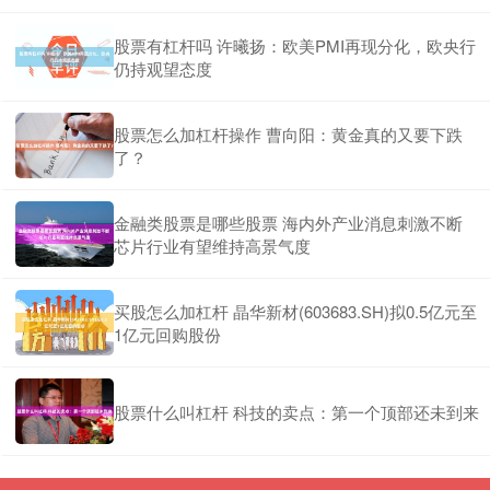
黄埔举办创新科技大会。本次大会以“生物医学工程与医疗人工智
股票有杠杆吗 许曦扬：欧美PMI再现分化，欧央行
安全的杠杆炒股平台 美股异动丨瑞安航空盘前涨超4.7% 上财年盈利
仍持观望态度
达预期上限+拟回购7.5亿欧元股份
杠杆炒股配资
2026-05-25
股票怎么加杠杆操作 曹向阳：黄金真的又要下跌
瑞安航空(RYAAY.US)盘前涨超4.7%，报52.38美元。消息面上，瑞安
了？
航空公布截至3月底止财年业绩，盈利同比下降
金融类股票是哪些股票 海内外产业消息刺激不断
芯片行业有望维持高景气度
买股怎么加杠杆 晶华新材(603683.SH)拟0.5亿元至
1亿元回购股份
股票什么叫杠杆 科技的卖点：第一个顶部还未到来