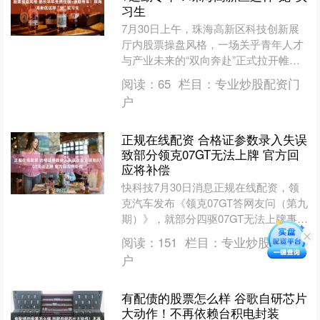
习生
7月30日上午，珠海高新区科技创新展
厅内股票操盘风格，一场关乎青年人才
与产业未来的“双向奔赴”正式拉开帷
幕。 中山大学、北京理工大学（珠
阅读：
65
栏目：
专业炒股配资门
海）、西安电子科技大学、....
户
正规在线配资 合格证参数录入失误
致部分领克07GT无法上牌 官方回
应将补偿
快科技7月30日消息正规在线配资，领
克汽车发布《领克07GT答网友问（第九
期）》，就部分四驱07GT无法上牌事宜
进行统一说明。 具体原因是什么？ 领克
阅读：
151
栏目：
专业炒股配资门
称，收到用....
户
有配债的股票怎么样 谷歌自研芯片
大动作！不再依赖台积电封装