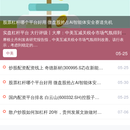
股票杠杆哪个平台好用 微盘股抢占AI智能体安全赛道先机
实盘杠杆平台 大行评级丨大摩：中美互减关税令市场气氛得到改善 保险股具吸引力
摩根士丹利发表研究报告指，中美互减关税令市场气氛得到改善。该行表
示，考虑到稳定的....
05-25
中美
炒股配资配资线上 奇德新材(300995.SZ)在新能源汽车领域与麦格纳、安道拓、延锋、弗迪精工等知名汽车零部件企业牵手合作
05-25
股票杠杆哪个平台好用 微盘股抢占AI智能体安全赛道先机
05-30
国内配资平台排名 白云山(600332.SH)控股子公司广州医药在新三板正式挂牌
05-25
散户炒股如何加杠杆 20年，贵州发展文旅做对了什么？
07-06