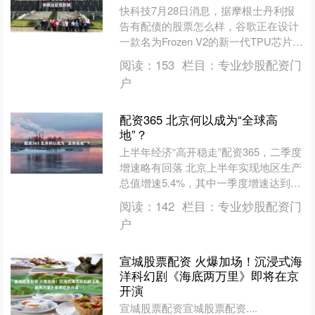
快科技7月28日消息，据摩根士丹利报
告有配债的股票怎么样，谷歌正在设计
一款名为Frozen V2的新一代TPU芯片，
目标是将SRAM直接集成到硅片上，从
阅读：
153
栏目：
专业炒股配资门
而摆脱对....
户
配资365 北京何以成为“全球高
地”？
上半年经济“高开稳走”配资365，二季度
增速略有回落 北京上半年实现地区生产
总值增速5.4%，其中一季度增速达到
5.9%，官方用“高开稳走”概括整体态
阅读：
142
栏目：
专业炒股配资门
势。二季度....
户
宣城股票配资 火爆加场！沉浸式海
洋科幻剧《海底两万里》即将在京
开演
宣城股票配资宣城股票配资....