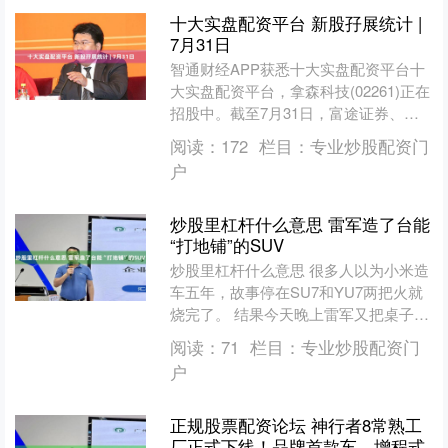
十大实盘配资平台 新股孖展统计 |
7月31日
智通财经APP获悉十大实盘配资平台十
大实盘配资平台，拿森科技(02261)正在
招股中。截至7月31日，富途证券、辉
立证券等券商为拿森科技借出27.37亿港
阅读：
172
栏目：
专业炒股配资门
元，超....
户
炒股里杠杆什么意思 雷军造了台能
“打地铺”的SUV
炒股里杠杆什么意思 很多人以为小米造
车五年，故事停在SU7和YU7两把火就
烧完了。 结果今天晚上雷军又把桌子掀
了，端出一套叫“小米昆仑技术架构”的
阅读：
71
栏目：
专业炒股配资门
东西，顺手把澎....
户
正规股票配资论坛 神行者8常熟工
厂正式下线！品牌首款车，增程式