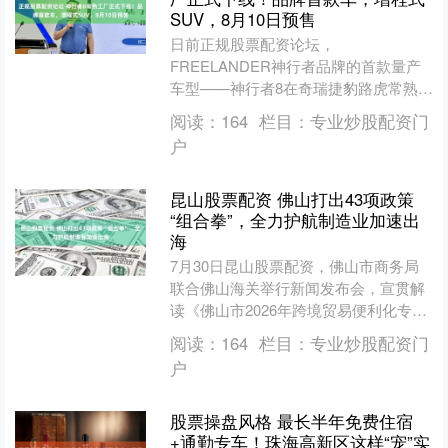
SUV，8月10日预售
日前正规股票配资论坛，
FREELANDER神行者品牌的首款量产
车型——神行者8在奇瑞捷豹路虎常熟工
厂正式下线。据悉，新车为一款增程式
阅读：
164
栏目：
专业炒股配资门
SUV，将于8月10日开启预....
户
昆山股票配资 佛山打出43项政策
“组合拳”，全力护航制造业加速出
海
7月30日昆山股票配资，佛山市商务局
联合佛山海关举行新闻发布会，宣贯解
读《佛山市2026年跨境贸易便利化专项
行动工作措施》（以下简称《工作措
阅读：
164
栏目：
专业炒股配资门
施》）。 今年，佛山....
户
股票操盘风格 最长半年免费住宿
+通勤专车！珠海高新区这样“宠”实