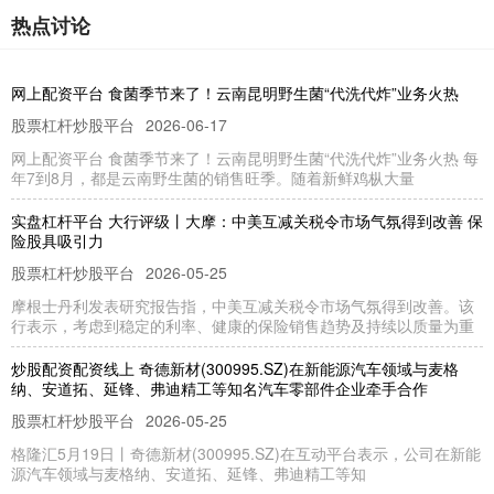
热点讨论
网上配资平台 食菌季节来了！云南昆明野生菌“代洗代炸”业务火热
股票杠杆炒股平台
2026-06-17
网上配资平台 食菌季节来了！云南昆明野生菌“代洗代炸”业务火热 每
年7到8月，都是云南野生菌的销售旺季。随着新鲜鸡枞大量
实盘杠杆平台 大行评级丨大摩：中美互减关税令市场气氛得到改善 保
险股具吸引力
股票杠杆炒股平台
2026-05-25
摩根士丹利发表研究报告指，中美互减关税令市场气氛得到改善。该
行表示，考虑到稳定的利率、健康的保险销售趋势及持续以质量为重
炒股配资配资线上 奇德新材(300995.SZ)在新能源汽车领域与麦格
纳、安道拓、延锋、弗迪精工等知名汽车零部件企业牵手合作
股票杠杆炒股平台
2026-05-25
格隆汇5月19日丨奇德新材(300995.SZ)在互动平台表示，公司在新能
源汽车领域与麦格纳、安道拓、延锋、弗迪精工等知