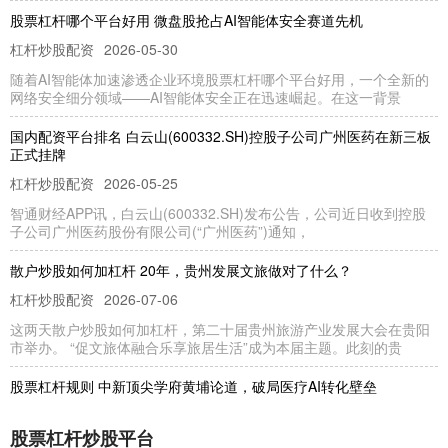
股票杠杆哪个平台好用 微盘股抢占AI智能体安全赛道先机
杠杆炒股配资
2026-05-30
随着AI智能体加速渗透企业环境股票杠杆哪个平台好用，一个全新的
网络安全细分领域——AI智能体安全正在迅速崛起。在这一背景
国内配资平台排名 白云山(600332.SH)控股子公司广州医药在新三板
正式挂牌
杠杆炒股配资
2026-05-25
智通财经APP讯，白云山(600332.SH)发布公告，公司近日收到控股
子公司广州医药股份有限公司(“广州医药”)通知，
散户炒股如何加杠杆 20年，贵州发展文旅做对了什么？
杠杆炒股配资
2026-07-06
这两天散户炒股如何加杠杆，第二十届贵州旅游产业发展大会在贵阳
市举办。 “促文旅体融合乐享旅居生活”成为本届主题。此刻的贵
股票杠杆规则 中新顶尖学府黄埔论道，破局医疗AI转化壁垒
专业炒股配资门户
2026-08-01
股票杠杆炒股平台
7月23日，新加坡国立大学广州创新研究院携手清华大学医学院，在