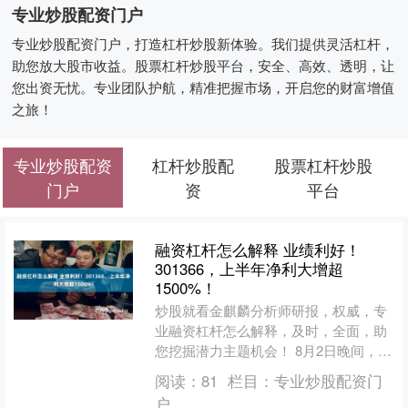
专业炒股配资门户
专业炒股配资门户，打造杠杆炒股新体验。我们提供灵活杠杆，
助您放大股市收益。股票杠杆炒股平台，安全、高效、透明，让
您出资无忧。专业团队护航，精准把握市场，开启您的财富增值
之旅！
专业炒股配资
杠杆炒股配
股票杠杆炒股
门户
资
平台
融资杠杆怎么解释 业绩利好！
301366，上半年净利大增超
1500%！
炒股就看金麒麟分析师研报，权威，专
业融资杠杆怎么解释，及时，全面，助
您挖掘潜力主题机会！ 8月2日晚间，一
博科技（301366）正式发布2026年半年
阅读：
81
栏目：
专业炒股配资门
报，营业收....
户