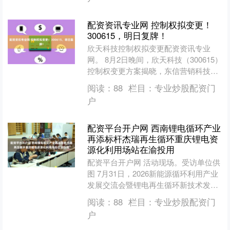
配资资讯专业网 控制权拟变更！
300615，明日复牌！
欣天科技控制权拟变更配资资讯专业
网。 8月2日晚间，欣天科技（300615）
控制权变更方案揭晓，东信营销科技实
际控制人刘杨计划入主，本次交易溢价
阅读：
88
栏目：
专业炒股配资门
幅度达90%。公....
户
配资平台开户网 西南锂电循环产业
再添标杆杰瑞再生循环重庆锂电资
源化利用场站在渝投用
配资平台开户网 活动现场。受访单位供
图 7月31日，2026新能源循环利用产业
发展交流会暨锂电再生循环新技术发布
会在重庆市长寿区举办。本次活动以“绿
阅读：
88
栏目：
专业炒股配资门
蕴巴渝·锂想....
户